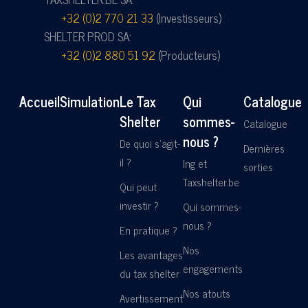
+32 (0)2 770 21 33
(Investisseurs)
SHELTER PROD SA:
+32 (0)2 880 51 92
(Producteurs)
Accueil
Simulation
Le Tax
Qui
Catalogue
Shelter
sommes-
Catalogue
nous ?
De quoi s'agit-
Dernières
il ?
Ing et
sorties
Taxshelter.be
Qui peut
investir ?
Qui sommes-
nous ?
En pratique ?
Nos
Les avantages
engagements
du tax shelter
Nos atouts
Avertissement