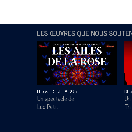
LES ŒUVRES QUE NOUS SOUTE
LES AILES DE LA ROSE
DES
Un spectacle de
Un 
Luc Petit
Thi