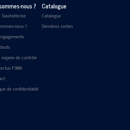
 sommes-nous ?
Catalogue
t Taxshelter.be
Catalogue
sommes-nous ?
Dernières sorties
engagements
touts
 organe de contrôle
pectus FSMA
act
ique de confidentialité