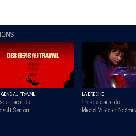
NONS
 GENS AU TRAVAIL
LA BRECHE
spectacle de
Un spectacle de
bault Sartori
Michel Villée
et
Noémie