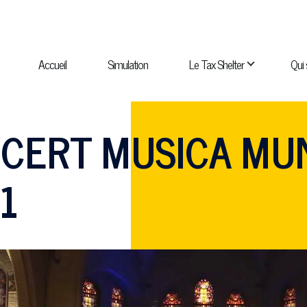
NAVIGATION
PRINCIPALE
Accueil
Simulation
Le Tax Shelter
Qui
navigation Qui sommes-nous ?
sous-navigation Catalogue
NCERT MUSICA MU
1