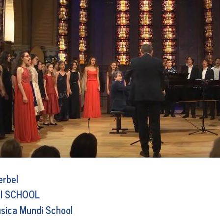
erbel
I SCHOOL
usica Mundi School