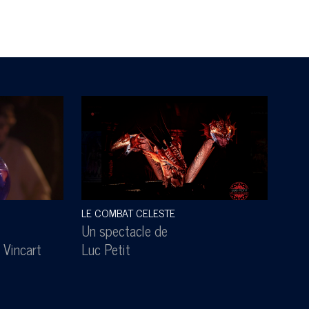
LE COMBAT CELESTE
SOUS
Un spectacle de
Un s
 Vincart
Luc Petit
Lesl