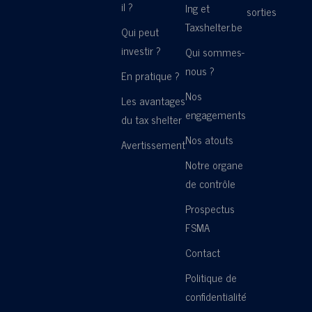
il ?
Ing et
sorties
Taxshelter.be
Qui peut
investir ?
Qui sommes-
nous ?
En pratique ?
Nos
Les avantages
engagements
du tax shelter
Nos atouts
Avertissement
Notre organe
de contrôle
Prospectus
FSMA
Contact
Politique de
confidentialité