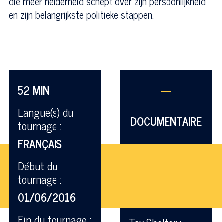
die meer helderheid schept over zijn persoonlijkheid
en zijn belangrijkste politieke stappen.
52 MIN
—
Langue(s) du
DOCUMENTAIRE
tournage :
FRANÇAIS
Début du
tournage :
01/06/2016
Fin du tournage :