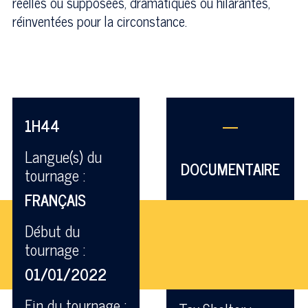
réelles ou supposées, dramatiques ou hilarantes,
réinventées pour la circonstance.
1H44
—
Langue(s) du
DOCUMENTAIRE
tournage :
FRANÇAIS
Début du
tournage :
01/01/2022
Fin du tournage :