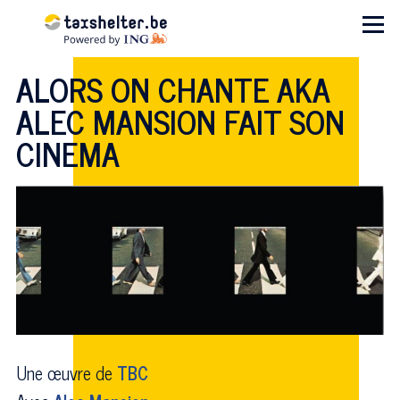
Aller au contenu principal
Menu
ALORS ON CHANTE AKA
ALEC MANSION FAIT SON
CINEMA
Une œuvre de
TBC