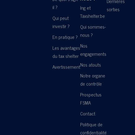
Dernières
il ?
Ing et
sorties
Taxshelter.be
Qui peut
investir ?
Qui sommes-
nous ?
En pratique ?
Nos
Les avantages
engagements
du tax shelter
Nos atouts
Avertissement
Notre organe
de contrôle
Prospectus
FSMA
Contact
Politique de
confidentialité