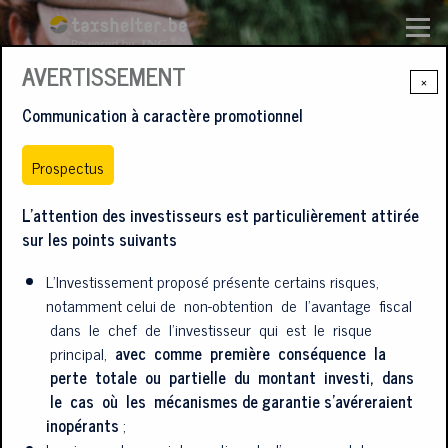
Aller au contenu principal
Menu
AVERTISSEMENT
×
Communication à caractère promotionnel
Prospectus
L’attention des investisseurs est particulièrement attirée
sur les points suivants
RÉDUISEZ VOS IMPÔTS
L’Investissement proposé présente certains risques,
notamment celui de non-obtention de l’avantage fiscal
tout en soutenant le cinéma,
dans le chef de l’investisseur qui est le risque
principal,
avec comme première conséquence la
perte totale ou partielle du montant investi, dans
les arts de la scène et le gaming
le cas où les mécanismes de garantie s’avéreraient
inopérants
;