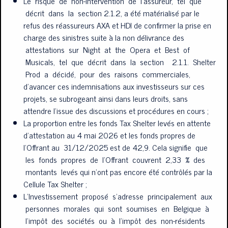
Le risque de non-intervention de l’assureur, tel que
décrit dans la section 2.1.2, a été matérialisé par le
refus des réassureurs AXA et HDI de confirmer la prise en
charge des sinistres suite à la non délivrance des
attestations sur Night at the Opera et Best of
Musicals, tel que décrit dans la section 2.1.1. Shelter
Prod a décidé, pour des raisons commerciales,
d’avancer ces indemnisations aux investisseurs sur ces
projets, se subrogeant ainsi dans leurs droits, sans
SIMULATION
TAXSHELTER.BE
attendre l’issue des discussions et procédures en cours ;
La proportion entre les fonds Tax Shelter levés en attente
d’attestation au 4 mai 2026 et les fonds propres de
l’Offrant au 31/12/2025 est de 42,9. Cela signifie que
les fonds propres de l’Offrant couvrent 2,33 % des
montants levés qui n’ont pas encore été contrôlés par la
WE USE COOKIES ON THIS SITE TO ENHANCE YOUR USER
EXPERIENCE
Cellule Tax Shelter ;
L’Investissement proposé s’adresse principalement aux
PROSPECTUS
S'INSCRIRE
En savoir plus
By clicking the Accept button, you agree to us doing so.
personnes morales qui sont soumises en Belgique à
Accepter
l’impôt des sociétés ou à l’impôt des non-résidents
Non, merci.