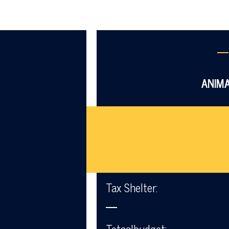
—
ANIMA
Tax Shelter:
—
Totaalbudget: