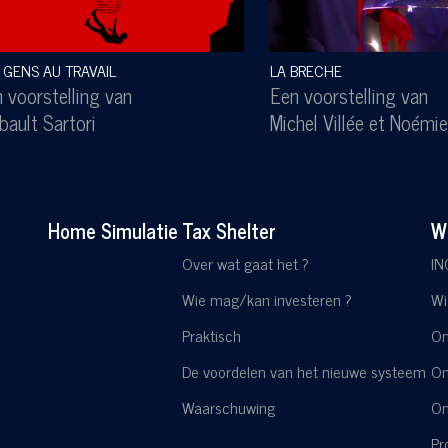
 GENS AU TRAVAIL
LA BRECHE
 voorstelling van
Een voorstelling van
bault Sartori
Michel Villée
et
Noémie
Home
Simulatie
Tax Shelter
Wi
Over wat gaat het ?
IN
Wie mag/kan investeren ?
Wi
Praktisch
On
De voordelen van het nieuwe systeem
On
Waarschuwing
On
Pr