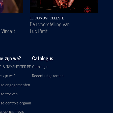
LE COMBAT CELESTE
SOUS
Een voorstelling van
Een 
 Vincart
Luc Petit
Lesl
e zijn we?
Catalogus
G & TAXSHELTER.BE
Catalogus
e zijn we?
Recent uitgekomen
ze engagementen
ze troeven
ze controle-orgaan
ospectus FSMA