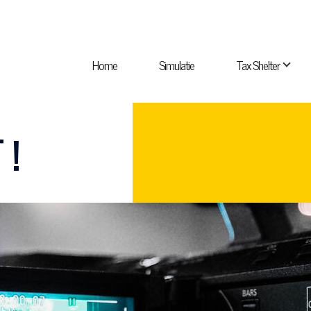
HOOFDNAVIGATIE
Home
Simulatie
Tax Shelter
Wie zijn we? subnavigatie
Catalogus subnavigatie
 !