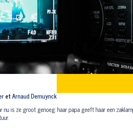
er
et
Arnaud Demuynck
aar nu is ze groot genoeg: haar papa geeft haar een zaklam
uur.