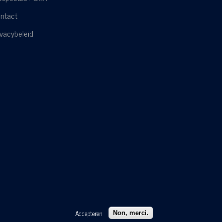
ntact
ivacybeleid
Accepteren
Non, merci.