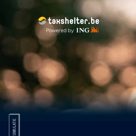
Overslaan en naar de inhoud gaan
Tax Shelter subnavigatie
W
SIMULATIE