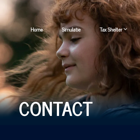
HOOFDNAVIGATIE
Home
Simulatie
Tax Shelter
ie zijn we? subnavigatie
Catalogus subnavigatie
CONTACT