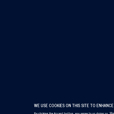
WE USE COOKIES ON THIS SITE TO ENHANCE
Mee
By clicking the Accept button, you agree to us doing so.