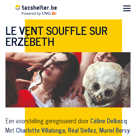
Overslaan en naar de inhoud gaan
Menu
LE VENT SOUFFLE SUR
ERZÉBETH
Een voorstelling geregisseerd door
Céline Delbecq
Met
Charlotte Villalonga
,
Réal Siellez
,
Muriel Bersy