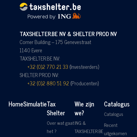
TAXSHELTER.BE NV & SHELTER PROD NV
Corner Building – 175 Genevestraat
1140 Evere
TAXSHELTER.BE NV:
+32 (0)2 770 21 33
(Investeerders)
SHELTER PROD NV:
+32 (0)2 880 51 92
(Producenten)
Home
Simulatie
Tax
Wie zijn
Catalogus
Shelter
we?
Catalogus
Over wat gaat
ING &
Recent
het ?
TAXSHELTER.BE
uitgekomen