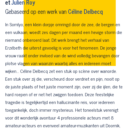
et
Julien Roy
Gebaseerd op een werk van
Céline Delbecq
In Somlyo, een klein dorpje omringd door de zee, de bergen en
een vulkaan, woedt zes dagen per maand een hevige storm die
niemand onberoerd laat. Dit werk brengt het verhaal van
Erzébeth die uiterst gevoelig is voor het fenomeen. De jonge
vrouw raakt onder invloed van de wind volledig bevangen door
plotse vlagen van waanzin waarbij alles en iedereen moet
wijken… Céline Delbecq zet een stuk op scène over wanorde.
Een stuk over zij die, verscheurd door verdriet en pijn, nooit op
de juiste plaats of het juiste moment zijn, over zij die ijlen, die te
hard roepen of er net het zwijgen toedoen. Deze feestelijke
tragedie is tegelijkertijd een hallucinante reis, voor iedereen
toegankelijk, doch immer mysterieus. Het toneelstuk verenigt
voor dit wonderlijk avontuur 4 professionele acteurs met 8
amateur-acteurs en evenveel amateur-muzikanten uit Doornik,