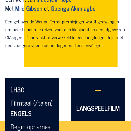
Met
Milo Gibson
et
Gbenga Akinnagbe
Een gehavende War on Terror premiejager wordt gedwongen
om naar Londen te reizen voor een klopjacht op een afgewezen
CIA-agent. Daar raakt hij verwikkeld in een langdurige strijd met
een vroegere vriend uit het leger en diens privéleger.
1H30
—
Filmtaal (/talen):
LANGSPEELFILM
ENGELS
Begin opnames: