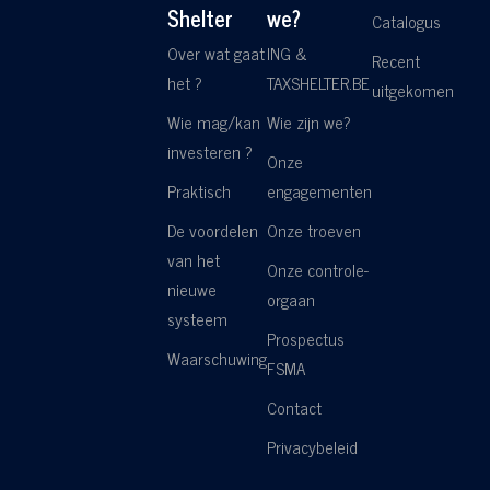
Shelter
we?
Catalogus
Over wat gaat
ING &
Recent
het ?
TAXSHELTER.BE
uitgekomen
Wie mag/kan
Wie zijn we?
investeren ?
Onze
Praktisch
engagementen
De voordelen
Onze troeven
van het
Onze controle-
nieuwe
orgaan
systeem
Prospectus
Waarschuwing
FSMA
Contact
Privacybeleid