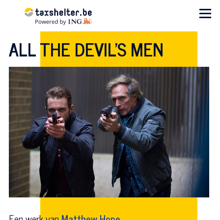
Overslaan en naar de inhoud gaan
Menu
ALL THE DEVIL'S MEN
Een werk van
Matthew Hope