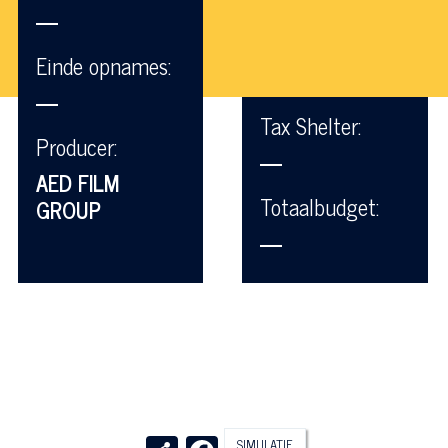
—
Einde opnames:
—
Tax Shelter:
Producer:
—
AED FILM
Totaalbudget:
GROUP
—
Share
Facebook
SIMULATIE