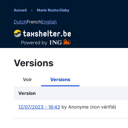
Aller
au
Accueil
Marie Rocha Diaby
Fil
contenu
Dutch
French
English
principal
d'Ariane
Versions
Voir
Versions
Onglets
principaux
Version
12/07/2023 - 16:43
by
Anonyme (non vérifié)