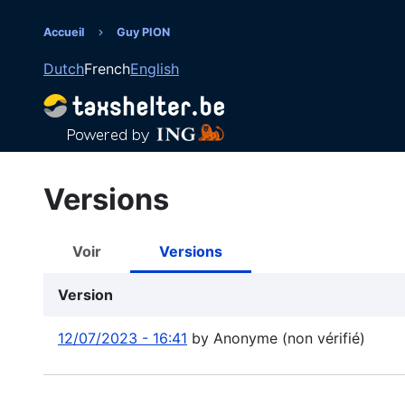
Aller
au
Accueil
Guy PION
Fil
contenu
Dutch
French
English
principal
d'Ariane
Versions
Voir
Versions
Onglets
principaux
Version
12/07/2023 - 16:41
by
Anonyme (non vérifié)