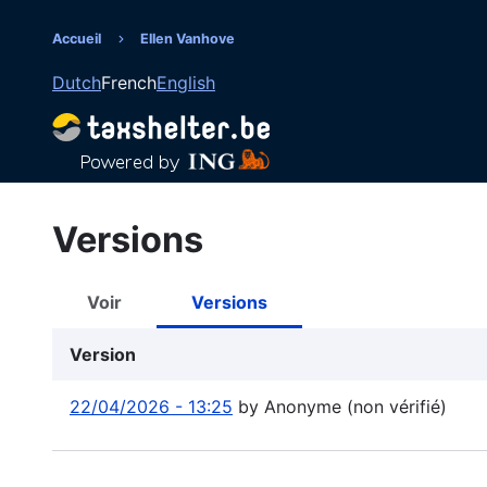
Aller
au
Accueil
Ellen Vanhove
Fil
contenu
Dutch
French
English
principal
d'Ariane
Versions
Voir
Versions
Onglets
principaux
Version
22/04/2026 - 13:25
by
Anonyme (non vérifié)