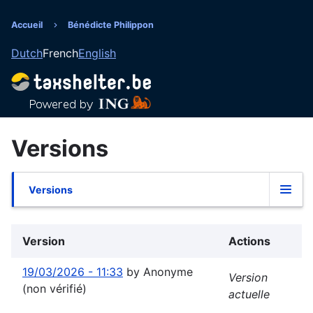
Aller
au
Accueil
Bénédicte Philippon
Fil
contenu
Dutch
French
English
principal
d'Ariane
Versions
Versions
Onglets
principaux
Version
Actions
19/03/2026 - 11:33
by
Anonyme
Version
(non vérifié)
actuelle