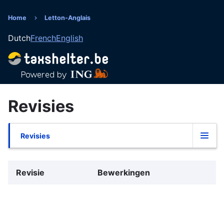
Overslaan
en
Home
Letton-Anglais
Kruimelpad
naar
Dutch
French
English
de
inhoud
gaan
Revisies
Revisies
Primaire
tabs
Revisie
Bewerkingen