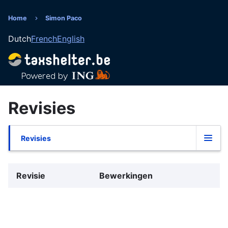
Overslaan
en
Home
Simon Paco
Kruimelpad
naar
Dutch
French
English
de
inhoud
gaan
Revisies
Revisies
Primaire
tabs
Revisie
Bewerkingen